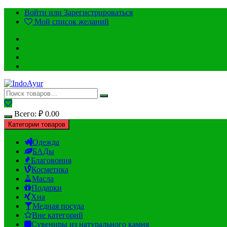
Перейти
Войти или Зарегистрироваться
к
Мой список желаний
содержимому
Всего:
₽
0.00
Категории товаров
Одежда
БАДы
Благовония
Косметика
Масла
Подарки
Хна
Медная посуда
Вне категорий
Сувениры из натурального камня