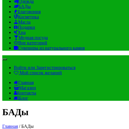
Одежда
БАДы
Благовония
Косметика
Масла
Подарки
Хна
Медная посуда
Вне категорий
Сувениры из натурального камня
Войти или Зарегистрироваться
Мой список желаний
Главная
Магазин
Контакты
Блог
БАДы
Главная
/ БАДы