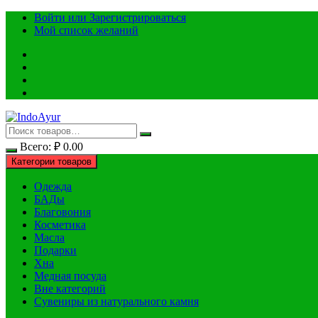
Перейти
Войти или Зарегистрироваться
к
Мой список желаний
содержимому
Всего:
₽
0.00
Категории товаров
Одежда
БАДы
Благовония
Косметика
Масла
Подарки
Хна
Медная посуда
Вне категорий
Сувениры из натурального камня