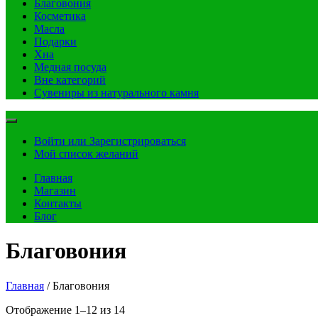
Благовония
Косметика
Масла
Подарки
Хна
Медная посуда
Вне категорий
Сувениры из натурального камня
Войти или Зарегистрироваться
Мой список желаний
Главная
Магазин
Контакты
Блог
Благовония
Главная
/ Благовония
Отображение 1–12 из 14