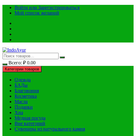
Перейти
Войти или Зарегистрироваться
к
Мой список желаний
содержимому
Всего:
₽
0.00
Категории товаров
Одежда
БАДы
Благовония
Косметика
Масла
Подарки
Хна
Медная посуда
Вне категорий
Сувениры из натурального камня