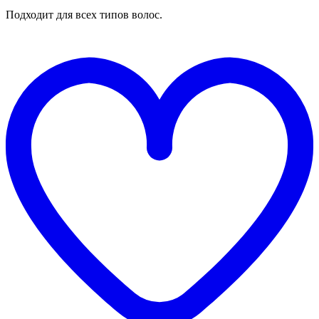
Подходит для всех типов волос.
Д
в
"