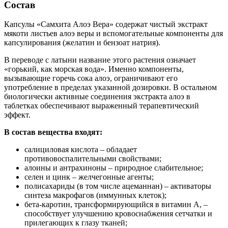
Состав
Капсулы «Самхита Алоэ Вера» содержат чистый экстракт
мякоти листьев алоэ веры и вспомогательные компоненты для
капсулирования (желатин и бензоат натрия).
В переводе с латыни название этого растения означает
«горький, как морская вода». Именно компоненты,
вызывающие горечь сока алоэ, ограничивают его
употребление в пределах указанной дозировки. В остальном
биологически активные соединения экстракта алоэ в
таблетках обеспечивают выраженный терапевтический
эффект.
В состав вещества входят:
салициловая кислота – обладает
противовоспалительными свойствами;
алоины и антрахиноны – природное слабительное;
селен и цинк – желчегонные агенты;
полисахариды (в том числе ацеманнан) – активаторы
синтеза макрофагов (иммунных клеток);
бета-каротин, трансформирующийся в витамин А, –
способствует улучшению кровоснабжения сетчатки и
прилегающих к глазу тканей;