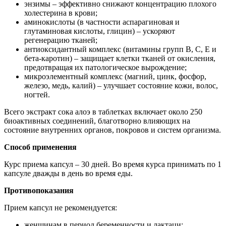
энзимы – эффективно снижают концентрацию плохого
холестерина в крови;
аминокислоты (в частности аспарагиновая и
глутаминовая кислоты, глицин) – ускоряют
регенерацию тканей;
антиоксидантный комплекс (витамины групп B, C, E и
бета-каротин) – защищает клетки тканей от окисления,
предотвращая их патологическое вырождение;
микроэлементный комплекс (магний, цинк, фосфор,
железо, медь, калий) – улучшает состояние кожи, волос,
ногтей.
Всего экстракт сока алоэ в таблетках включает около 250
биоактивных соединений, благотворно влияющих на
состояние внутренних органов, покровов и систем организма.
Способ применения
Курс приема капсул – 30 дней. Во время курса принимать по 1
капсуле дважды в день во время еды.
Противопоказания
Прием капсул не рекомендуется:
женщинам в период беременности и лактаци;