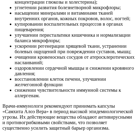
концентрации глюкозы и холестерина);
угнетении развития болезнетворной микрофлоры;
насыщении минералами и витаминами тканей
внутренних органов, кожных покровов, волос, ногтей;
купировании воспалительных процессов в органах
пищеварения;
улучшении перистальтики кишечника и нормализации
баланса микрофлоры;
ускорении регенерации хрящевой ткани, устранении
болевых ощущений при повреждении суставов, мышц;
очищении кровеносных сосудов от атеросклеротических
наслаиваний;
оздоровлении сердечной мышцы и снижении кровяного
давления;
восстановлении клеток печени, улучшении
желчегонной функции
снижении чувствительности иммунной системы к
аллергенам.
Врачи-иммунологи рекомендуют принимать капсулы
«Самхита Алоэ Вера» в период высокой эпидемиологической
угрозы. Их действующие вещества обладают антивирусными
и противогрибковыми свойствами, что позволяет
существенно усилить защитный барьер организма.