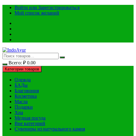
Перейти
Войти или Зарегистрироваться
к
Мой список желаний
содержимому
Всего:
₽
0.00
Категории товаров
Одежда
БАДы
Благовония
Косметика
Масла
Подарки
Хна
Медная посуда
Вне категорий
Сувениры из натурального камня