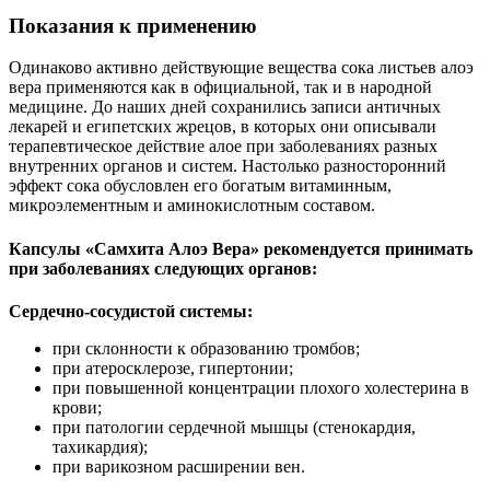
Показания к применению
Одинаково активно действующие вещества сока листьев алоэ
вера применяются как в официальной, так и в народной
медицине. До наших дней сохранились записи античных
лекарей и египетских жрецов, в которых они описывали
терапевтическое действие алое при заболеваниях разных
внутренних органов и систем. Настолько разносторонний
эффект сока обусловлен его богатым витаминным,
микроэлементным и аминокислотным составом.
Капсулы «Самхита Алоэ Вера» рекомендуется принимать
при заболеваниях следующих органов:
Сердечно-сосудистой системы:
при склонности к образованию тромбов;
при атеросклерозе, гипертонии;
при повышенной концентрации плохого холестерина в
крови;
при патологии сердечной мышцы (стенокардия,
тахикардия);
при варикозном расширении вен.