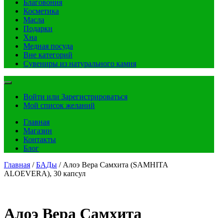
Благовония
Косметика
Масла
Подарки
Хна
Медная посуда
Вне категорий
Сувениры из натурального камня
Войти или Зарегистрироваться
Мой список желаний
Главная
Магазин
Контакты
Блог
Главная
/
БАДы
/ Алоэ Вера Самхита (SAMHITA
ALOEVERA), 30 капсул
Алоэ Вера Самхита