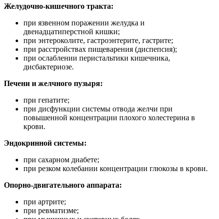
Желудочно-кишечного тракта:
при язвенном поражении желудка и
двенадцатиперстной кишки;
при энтероколите, гастроэнтерите, гастрите;
при расстройствах пищеварения (диспепсия);
при ослаблении перистальтики кишечника,
дисбактериозе.
Печени и желчного пузыря:
при гепатите;
при дисфункции системы отвода желчи при
повышенной концентрации плохого холестерина в
крови.
Эндокринной системы:
при сахарном диабете;
при резком колебании концентрации глюкозы в крови.
Опорно-двигательного аппарата:
при артрите;
при ревматизме;