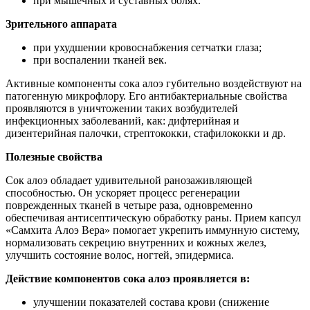
при мышечных и суставных болях.
Зрительного аппарата
при ухудшении кровоснабжения сетчатки глаза;
при воспалении тканей век.
Активные компоненты сока алоэ губительно воздействуют на
патогенную микрофлору. Его антибактериальные свойства
проявляются в уничтожении таких возбудителей
инфекционных заболеваний, как: дифтерийная и
дизентерийная палочки, стрептококки, стафилококки и др.
Полезные свойства
Сок алоэ обладает удивительной ранозаживляющей
способностью. Он ускоряет процесс регенерации
поврежденных тканей в четыре раза, одновременно
обеспечивая антисептическую обработку раны. Прием капсул
«Самхита Алоэ Вера» помогает укрепить иммунную систему,
нормализовать секрецию внутренних и кожных желез,
улучшить состояние волос, ногтей, эпидермиса.
Действие компонентов сока алоэ проявляется в:
улучшении показателей состава крови (снижение