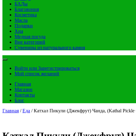
БАДы
Благовония
Косметика
Масла
Подарки
Хна
Медная посуда
Вне категорий
Сувениры из натурального камня
Войти или Зарегистрироваться
Мой список желаний
Главная
Магазин
Контакты
Блог
Главная
/
Еда
/ Катхал Пикули (Джекфрут) Чанда, (Kathal Pickle 
Катхал Пикули (Джекфрут) Чан