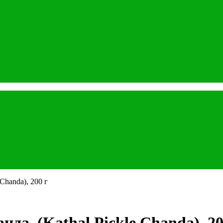
Chanda), 200 г
да, (Kathal Pickle Chanda), 20