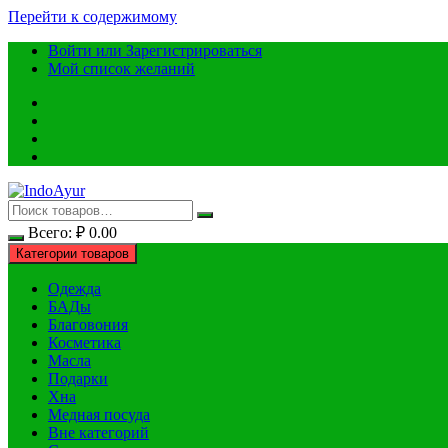
Перейти к содержимому
Войти или Зарегистрироваться
Мой список желаний
Всего:
₽
0.00
Категории товаров
Одежда
БАДы
Благовония
Косметика
Масла
Подарки
Хна
Медная посуда
Вне категорий