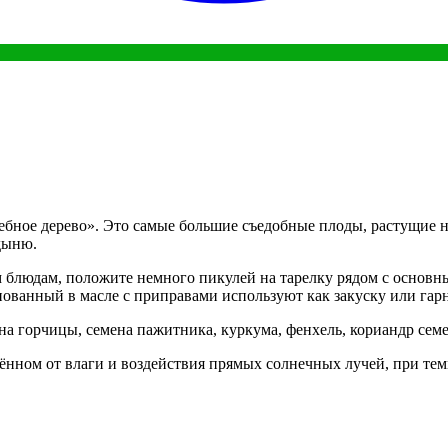
ное дерево». Это самые большие съедобные плоды, растущие на д
 дыню.
 блюдам, положите немного пикулей на тарелку рядом с основ
ованный в масле с приправами используют как закуску или гар
ена горчицы, семена пажитника, куркума, фенхель, кориандр семе
щённом от влаги и воздействия прямых солнечных лучей, при т