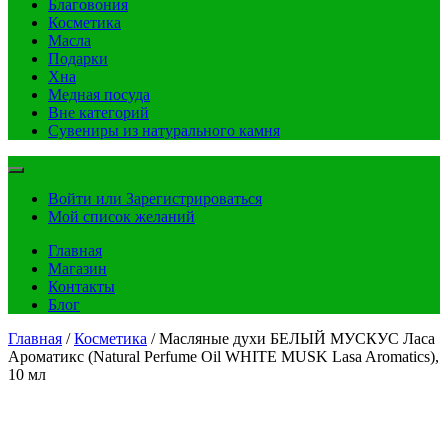
Благовония
Косметика
Масла
Подарки
Хна
Медная посуда
Вне категорий
Сувениры из натурального камня
Войти или Зарегистрироваться
Мой список желаний
Главная
Магазин
Контакты
Блог
Главная
/
Косметика
/ Масляные духи БЕЛЫЙ МУСКУС Ласа
Ароматикс (Natural Perfume Oil WHITE MUSK Lasa Aromatics),
10 мл