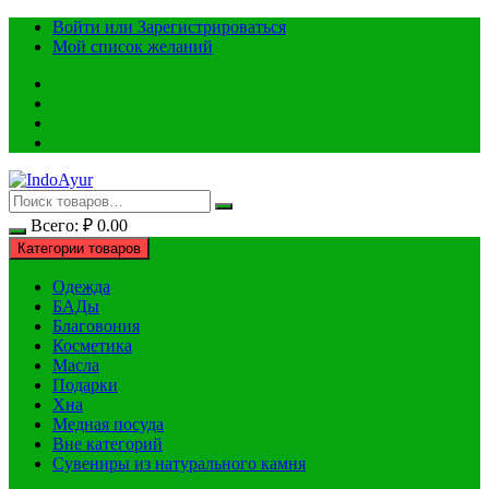
Перейти
Войти или Зарегистрироваться
к
Мой список желаний
содержимому
Всего:
₽
0.00
Категории товаров
Одежда
БАДы
Благовония
Косметика
Масла
Подарки
Хна
Медная посуда
Вне категорий
Сувениры из натурального камня