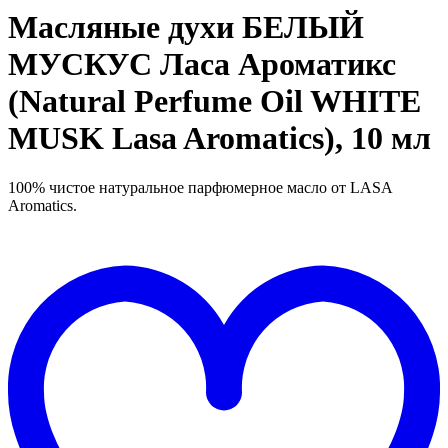
Масляные духи БЕЛЫЙ
МУСКУС Ласа Ароматикс
(Natural Perfume Oil WHITE
MUSK Lasa Aromatics), 10 мл
1
00% чистое натуральное парфюмерное масло от LASA
Aromatics.
Д
в
"