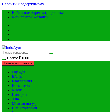
Перейти к содержимому
Войти или Зарегистрироваться
Мой список желаний
Всего:
₽
0.00
Категории товаров
Одежда
БАДы
Благовония
Косметика
Масла
Подарки
Хна
Медная посуда
Вне категорий