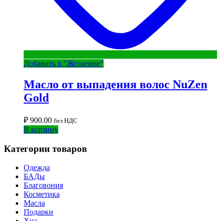
Добавить в "Желаемое"
Масло от выпадения волос NuZen
Gold
₽
900.00
без НДС
В корзину
Категории товаров
Одежда
БАДы
Благовония
Косметика
Масла
Подарки
Хна