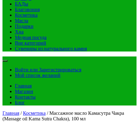
БАДы
Благовония
Косметика
Масла
Подарки
Хна
Медная посуда
Вне категорий
Сувениры из натурального камня
Войти или Зарегистрироваться
Мой список желаний
Главная
Магазин
Контакты
Блог
Главная
/
Косметика
/ Массажное масло Камасутра Чакра
(Massage oil Kama Sutra Chakra), 100 мл