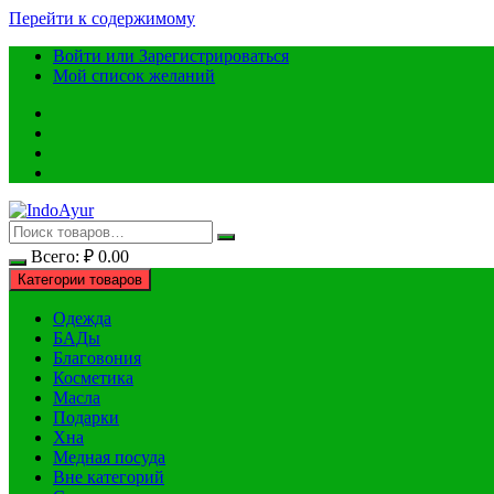
Перейти к содержимому
Войти или Зарегистрироваться
Мой список желаний
Всего:
₽
0.00
Категории товаров
Одежда
БАДы
Благовония
Косметика
Масла
Подарки
Хна
Медная посуда
Вне категорий