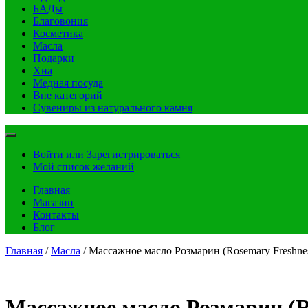
БАДы
Благовония
Косметика
Масла
Подарки
Хна
Медная посуда
Вне категорий
Сувениры из натурального камня
Войти или Зарегистрироваться
Мой список желаний
Главная
Магазин
Контакты
Блог
Главная
/
Масла
/ Массажное масло Розмарин (Rosemary Freshness
Массажное масло Розмарин (Ros