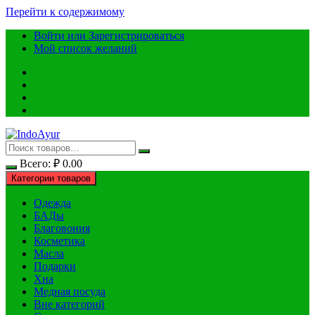
Перейти к содержимому
Войти или Зарегистрироваться
Мой список желаний
Всего:
₽
0.00
Категории товаров
Одежда
БАДы
Благовония
Косметика
Масла
Подарки
Хна
Медная посуда
Вне категорий