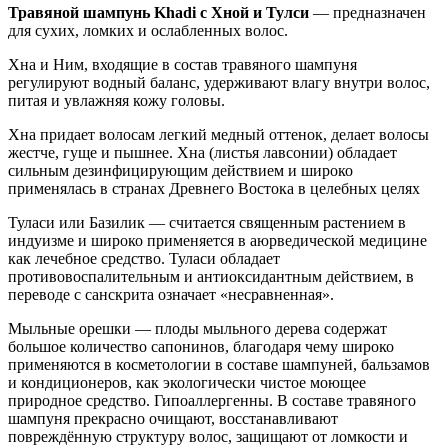
Травяной шампунь Khadi с Хной и Тулси
— предназначен
для сухих, ломких и ослабленных волос.
Хна и Ним, входящие в состав травяного шампуня
регулируют водный баланс, удерживают влагу внутри волос,
питая и увлажняя кожу головы.
Хна придает волосам легкий медный оттенок, делает волосы
жестче, гуще и пышнее. Хна (листья лавсонии) обладает
сильным дезинфицирующим действием и широко
применялась в странах Древнего Востока в целебных целях
Туласи или Базилик ― считается священным растением в
индуизме и широко применяется в аюрведической медицине
как лечебное средство. Туласи обладает
противовоспалительным и антиоксидантным действием, в
переводе с санскрита означает «несравненная».
Мыльные орешки — плоды мыльного дерева содержат
большое количество сапонинов, благодаря чему широко
применяются в косметологии в составе шампуней, бальзамов
и кондиционеров, как экологически чистое моющее
природное средство. Гипоаллергенны. В составе травяного
шампуня прекрасно очищают, восстанавливают
повреждённую структуру волос, защищают от ломкости и