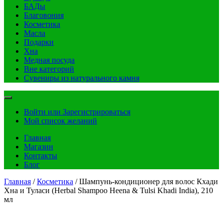
БАДы
Благовония
Косметика
Масла
Подарки
Хна
Медная посуда
Вне категорий
Сувениры из натурального камня
Войти или Зарегистрироваться
Мой список желаний
Главная
Магазин
Контакты
Блог
Главная
/
Косметика
/ Шампунь-кондиционер для волос Кхади
Хна и Туласи (Herbal Shampoo Heena & Tulsi Khadi India), 210
мл