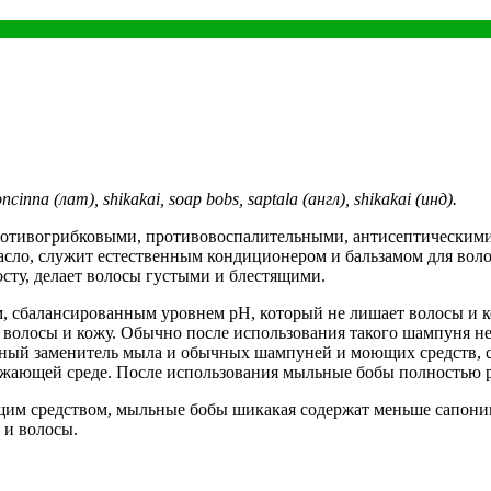
na (лат), shikakai, soap bobs, saptala (англ), shikakai (инд).
ротивогрибковыми, противовоспалительными, антисептическим
сло, служит естественным кондиционером и бальзамом для воло
сту, делает волосы густыми и блестящими.
м, сбалансированным уровнем pH, который не лишает волосы и к
волосы и кожу. Обычно после использования такого шампуня не
ный заменитель мыла и обычных шампуней и моющих средств, с
ужающей среде. После использования мыльные бобы полностью р
м средством, мыльные бобы шикакая содержат меньше сапонино
 и волосы.