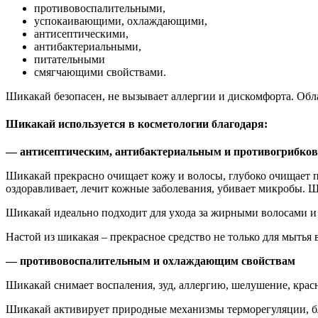
противовоспалительными,
успокаивающими, охлаждающими,
антисептическими,
антибактериальными,
питательными
смягчающими свойствами.
Шикакай безопасен, не вызывает аллергии и дискомфорта. Обл
Шикакай используется в косметологии благодаря:
— антисептическим, антибактериальным и противогрибко
Шикакай прекрасно очищает кожу и волосы, глубоко очищает по
оздоравливает, лечит кожные заболевания, убивает микробы. Ши
Шикакай идеально подходит для ухода за жирными волосами и
Настой из шикакая – прекрасное средство не только для мытья
— противовоспалительным и охлаждающим свойствам
Шикакай снимает воспаления, зуд, аллергию, шелушение, красн
Шикакай активирует природные механизмы терморегуляции, бл