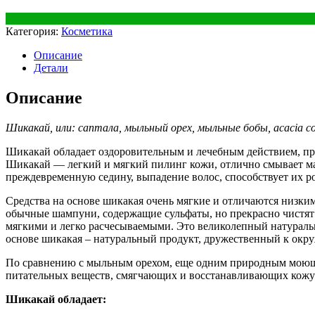
Категория:
Косметика
Описание
Детали
Описание
Шикакай, или: саптала, мыльный орех, мыльные бобы, acacia concin
Шикакай обладает оздоровительным и лечебным действием, п
Шикакай — легкий и мягкий пилинг кожи, отлично смывает ма
преждевременную седину, выпадение волос, способствует их ро
Средства на основе шикакая очень мягкие и отличаются низки
обычные шампуни, содержащие сульфаты, но прекрасно чистят 
мягкими и легко расчесываемыми. Это великолепный натураль
основе шикакая – натуральный продукт, дружественный к окр
По сравнению с мыльным орехом, еще одним природным моющи
питательных веществ, смягчающих и восстанавливающих кожу
Шикакай обладает: