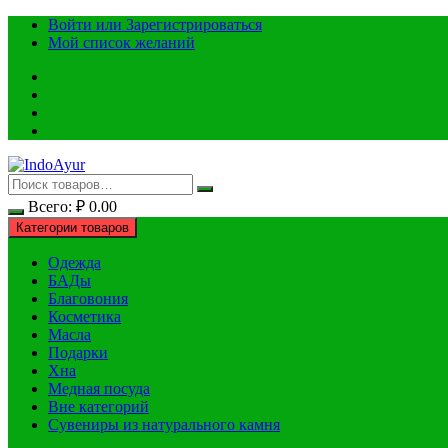
Перейти
Войти или Зарегистрироваться
к
Мой список желаний
содержимому
Всего:
₽
0.00
Категории товаров
Одежда
БАДы
Благовония
Косметика
Масла
Подарки
Хна
Медная посуда
Вне категорий
Сувениры из натурального камня