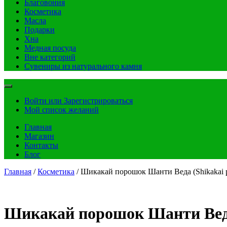
Благовония
Косметика
Масла
Подарки
Хна
Медная посуда
Вне категорий
Сувениры из натурального камня
Войти или Зарегистрироваться
Мой список желаний
Главная
Магазин
Контакты
Блог
Главная
/
Косметика
/ Шикакай порошок Шанти Веда (Shikakai p
Шикакай порошок Шанти Веда 