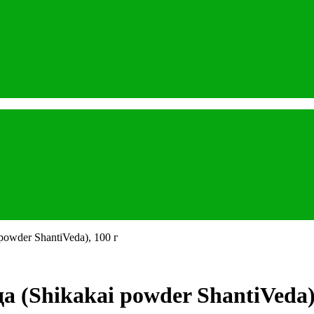
owder ShantiVeda), 100 г
(Shikakai powder ShantiVeda),