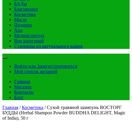
БАДы
Благовония
Косметика
Масла
Подарки
Хна
Медная посуда
Вне категорий
Сувениры из натурального камня
Войти или Зарегистрироваться
Мой список желаний
Главная
Магазин
Контакты
Блог
Главная
/
Косметика
/ Сухой травяной шампунь ВОСТОРГ
БУДДЫ (Herbal Shampoo Powder BUDDHA DELIGHT, Magic
of India), 50 г