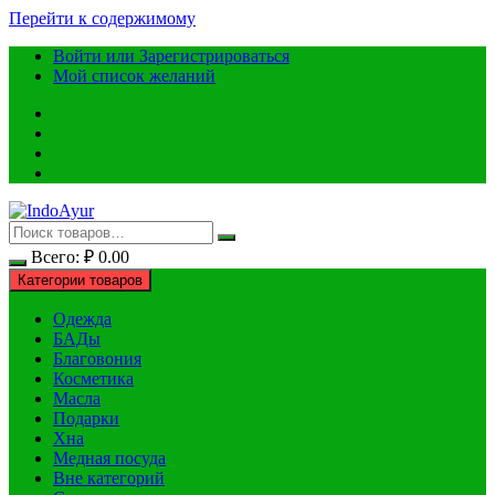
Перейти к содержимому
Войти или Зарегистрироваться
Мой список желаний
Всего:
₽
0.00
Категории товаров
Одежда
БАДы
Благовония
Косметика
Масла
Подарки
Хна
Медная посуда
Вне категорий