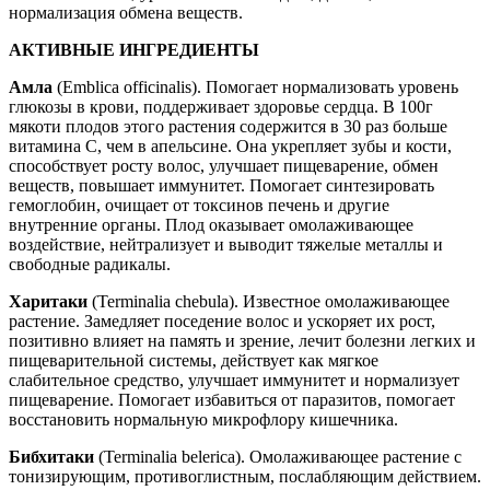
нормализация обмена веществ.
АКТИВНЫЕ ИНГРЕДИЕНТЫ
Амла
(Emblica officinalis). Помогает нормализовать уровень
глюкозы в крови, поддерживает здоровье сердца. В 100г
мякоти плодов этого растения содержится в 30 раз больше
витамина С, чем в апельсине. Она укрепляет зубы и кости,
способствует росту волос, улучшает пищеварение, обмен
веществ, повышает иммунитет. Помогает синтезировать
гемоглобин, очищает от токсинов печень и другие
внутренние органы. Плод оказывает омолаживающее
воздействие, нейтрализует и выводит тяжелые металлы и
свободные радикалы.
Харитаки
(Terminalia chebula). Известное омолаживающее
растение. Замедляет поседение волос и ускоряет их рост,
позитивно влияет на память и зрение, лечит болезни легких и
пищеварительной системы, действует как мягкое
слабительное средство, улучшает иммунитет и нормализует
пищеварение. Помогает избавиться от паразитов, помогает
восстановить нормальную микрофлору кишечника.
Бибхитаки
(Terminalia belerica). Омолаживающее растение с
тонизирующим, противоглистным, послабляющим действием.