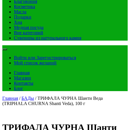
Благовония
Косметика
Масла
Подарки
Хна
Медная посуда
Вне категорий
Сувениры из натурального камня
Войти или Зарегистрироваться
Мой список желаний
Главная
Магазин
Контакты
Блог
Главная
/
БАДы
/ ТРИФАЛА ЧУРНА Шанти Веда
(TRIPHALA CHURNA Shanti Veda), 100 г
ТРИФАЛА ЧУРНА Шанти