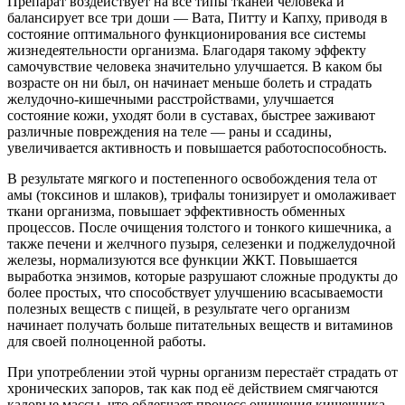
Препарат воздействует на все типы тканей человека и
балансирует все три доши — Вата, Питту и Капху, приводя в
состояние оптимального функционирования все системы
жизнедеятельности организма. Благодаря такому эффекту
самочувствие человека значительно улучшается. В каком бы
возрасте он ни был, он начинает меньше болеть и страдать
желудочно-кишечными расстройствами, улучшается
состояние кожи, уходят боли в суставах, быстрее заживают
различные повреждения на теле — раны и ссадины,
увеличивается активность и повышается работоспособность.
В результате мягкого и постепенного освобождения тела от
амы (токсинов и шлаков), трифалы тонизирует и омолаживает
ткани организма, повышает эффективность обменных
процессов. После очищения толстого и тонкого кишечника, а
также печени и желчного пузыря, селезенки и поджелудочной
железы, нормализуются все функции ЖКТ. Повышается
выработка энзимов, которые разрушают сложные продукты до
более простых, что способствует улучшению всасываемости
полезных веществ с пищей, в результате чего организм
начинает получать больше питательных веществ и витаминов
для своей полноценной работы.
При употреблении этой чурны организм перестаёт страдать от
хронических запоров, так как под её действием смягчаются
каловые массы, что облегчает процесс очищения кишечника.