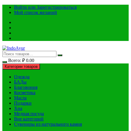
Перейти
Войти или Зарегистрироваться
к
Мой список желаний
содержимому
Всего:
₽
0.00
Категории товаров
Одежда
БАДы
Благовония
Косметика
Масла
Подарки
Хна
Медная посуда
Вне категорий
Сувениры из натурального камня