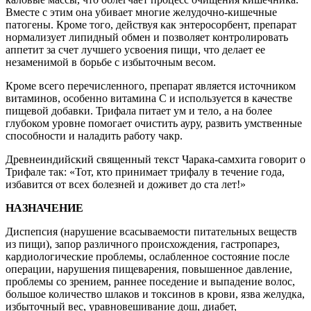
Вместе с этим она убивает многие желудочно-кишечные
патогены. Кроме того, действуя как энтеросорбент, препарат
нормализует липидный обмен и позволяет контролировать
аппетит за счет лучшего усвоения пищи, что делает ее
незаменимой в борьбе с избыточным весом.
Кроме всего перечисленного, препарат является источником
витаминов, особенно витамина С и используется в качестве
пищевой добавки. Трифала питает ум и тело, а на более
глубоком уровне помогает очистить ауру, развить умственные
способности и наладить работу чакр.
Древнеиндийский священный текст Чарака-самхита говорит о
Трифале так: «Тот, кто принимает трифалу в течение года,
избавится от всех болезней и доживет до ста лет!»
НАЗНАЧЕНИЕ
Диспепсия (нарушение всасываемости питательных веществ
из пищи), запор различного происхождения, гастропарез,
кардиологические проблемы, ослабленное состояние после
операции, нарушения пищеварения, повышенное давление,
проблемы со зрением, раннее поседение и выпадение волос,
большое количество шлаков и токсинов в крови, язва желудка,
избыточный вес, уравновешивание дош, диабет,