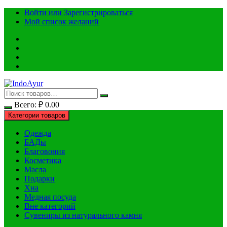
Перейти
Войти или Зарегистрироваться
к
Мой список желаний
содержимому
Всего:
₽
0.00
Категории товаров
Одежда
БАДы
Благовония
Косметика
Масла
Подарки
Хна
Медная посуда
Вне категорий
Сувениры из натурального камня