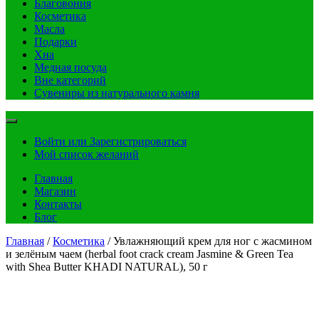
Благовония
Косметика
Масла
Подарки
Хна
Медная посуда
Вне категорий
Сувениры из натурального камня
Войти или Зарегистрироваться
Мой список желаний
Главная
Магазин
Контакты
Блог
Главная
/
Косметика
/ Увлажняющий крем для ног с жасмином
и зелёным чаем (herbal foot crack cream Jasmine & Green Tea
with Shea Butter KHADI NATURAL), 50 г