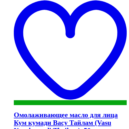
"
Омолаживающее масло для лица
Кум кумади Васу Тайлам (Vasu