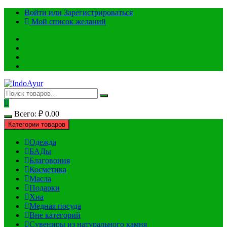
Перейти
Войти или Зарегистрироваться
к
Мой список желаний
содержимому
Всего:
₽
0.00
Категории товаров
Одежда
БАДы
Благовония
Косметика
Масла
Подарки
Хна
Медная посуда
Вне категорий
Сувениры из натурального камня