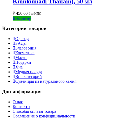
Kumkumadi Thailam), 50 мл
₽
450.00
без НДС
В корзину
Категории товаров
Одежда
БАДы
Благовония
Косметика
Масла
Подарки
Хна
Медная посуда
Вне категорий
Сувениры из натурального камня
Доп информация
О нас
Контакты
Способы оплаты товара
Соглашение о конфедициальности