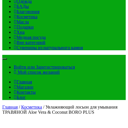
Одежда
БАДы
Благовония
Косметика
Масла
Подарки
Хна
Медная посуда
Вне категорий
Сувениры из натурального камня
Войти или Зарегистрироваться
Мой список желаний
Главная
Магазин
Контакты
Блог
Главная
/
Косметика
/ Увлажняющий лосьон для умывания
ТРАВЯНОЙ Aloe Vera & Coconut BORO PLUS