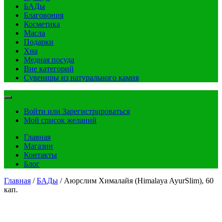
БАДы
Благовония
Косметика
Масла
Подарки
Хна
Медная посуда
Вне категорий
Сувениры из натурального камня
Войти или Зарегистрироваться
Мой список желаний
Главная
Магазин
Контакты
Блог
Главная
/
БАДы
/ Аюрслим Хималайя (Himalaya AyurSlim), 60
кап.