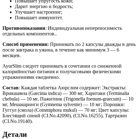
Повышает упругость кожи;
Дарит энергию и бодрость;
Улучшает настроение;
Повышает иммунитет.
Противопоказания
: Индивидуальная непереносимость
отдельных компонентов..
Способ применения:
Принимать по 2 капсулы дважды в день
после завтрака и ужина, в течение как минимум 3 — 6
месяцев.
AyurSlim следует принимать в сочетании со сниженной
калорийностью питания и получасовыми физическими
упражнениями ежедневно.
Состав
: Каждая таблетка Аюрслим содержит: Экстракты:
Врикшамла (Garcinia indica) — 300 мг, Харитаки (Terminalia
chebula) — 10 мг, Пажитник (Trigonella foenum-graecum) — 10
мг, Мешашринги (Gymnema sylvestre) — 10 мг; Порошки:
Гуггул (смола) (Commiphora mukul) — 70 мг; Цвет капсулы:
Блестящий синий (CI.No.42090), (СI.No.16255), Тартразин
(CI.No.19140).
Детали