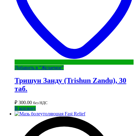
Добавить в "Желаемое"
Тришун Занду (Trishun Zandu), 30
таб.
₽
300.00
без НДС
В корзину