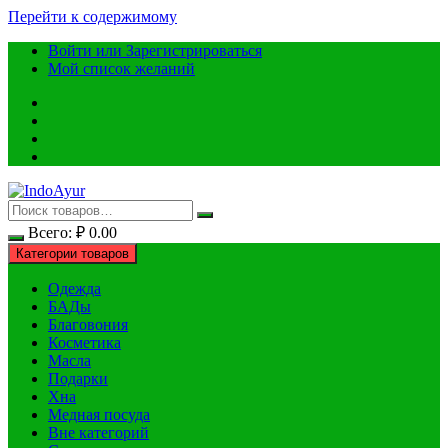
Перейти к содержимому
Войти или Зарегистрироваться
Мой список желаний
Всего:
₽
0.00
Категории товаров
Одежда
БАДы
Благовония
Косметика
Масла
Подарки
Хна
Медная посуда
Вне категорий