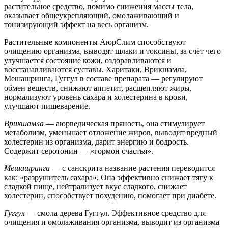
растительное средство, помимо снижения массы тела,
оказывает общеукрепляющий, омолаживающий и
тонизирующий эффект на весь организм.
Растительные компоненты АюрСлим способствуют
очищению организма, выводят шлаки и токсины, за счёт чего
улучшается состояние кожи, оздоравливаются и
восстанавливаются суставы. Харитаки, Врикшамла,
Мешашринга, Гуггул в составе препарата — регулируют
обмен веществ, снижают аппетит, расщепляют жиры,
нормализуют уровень сахара и холестерина в крови,
улучшают пищеварение.
Врикшамла
— аюрведическая пряность, она стимулирует
метаболизм, уменьшает отложение жиров, выводит вредный
холестерин из организма, дарит энергию и бодрость.
Содержит серотонин — «гормон счастья».
Мешашринга
— с санскрита название растения переводится
как: «разрушитель сахара». Она эффективно снижает тягу к
сладкой пище, нейтрализует вкус сладкого, снижает
холестерин, способствует похудению, помогает при диабете.
Гуггул
— смола дерева Гуггул. Эффективное средство для
очищения и омолаживания организма, выводит из организма