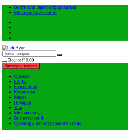
Перейти
Войти или Зарегистрироваться
к
Мой список желаний
содержимому
Всего:
₽
0.00
Категории товаров
Одежда
БАДы
Благовония
Косметика
Масла
Подарки
Хна
Медная посуда
Вне категорий
Сувениры из натурального камня