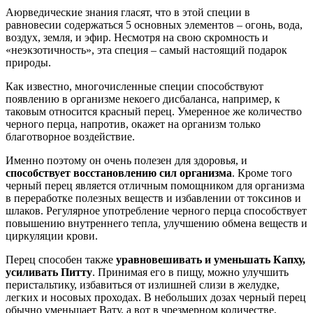
Аюрведические знания гласят, что в этой специи в
равновесии содержаться 5 основных элементов – огонь, вода,
воздух, земля, и эфир. Несмотря на свою скромность и
«неэкзотичность», эта специя – самый настоящий подарок
природы.
Как известно, многочисленные специи способствуют
появлению в организме некоего дисбаланса, например, к
таковым относится красный перец. Умеренное же количество
черного перца, напротив, окажет на организм только
благотворное воздействие.
Именно поэтому он очень полезен для здоровья, и
способствует восстановлению сил организма
. Кроме того
черный перец является отличным помощником для организма
в переработке полезных веществ и избавлении от токсинов и
шлаков. Регулярное употребление черного перца способствует
повышению внутреннего тепла, улучшению обмена веществ и
циркуляции крови.
Перец способен также
уравновешивать и уменьшать Капху,
усиливать Питту
. Принимая его в пищу, можно улучшить
перистальтику, избавиться от излишней слизи в желудке,
легких и носовых проходах. В небольших дозах черный перец
обычно уменьшает Вату, а вот в чрезмерном количестве,