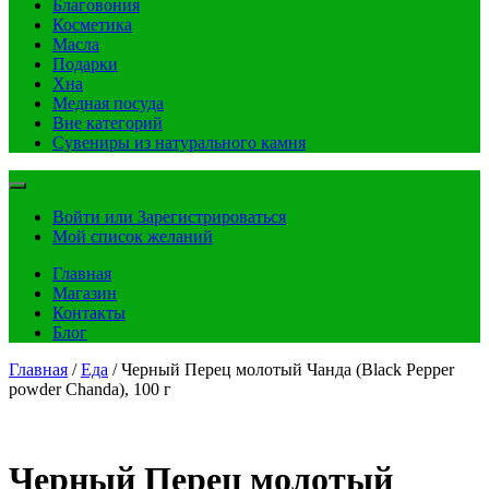
Благовония
Косметика
Масла
Подарки
Хна
Медная посуда
Вне категорий
Сувениры из натурального камня
Войти или Зарегистрироваться
Мой список желаний
Главная
Магазин
Контакты
Блог
Главная
/
Еда
/ Черный Перец молотый Чанда (Black Pepper
powder Chanda), 100 г
Черный Перец молотый