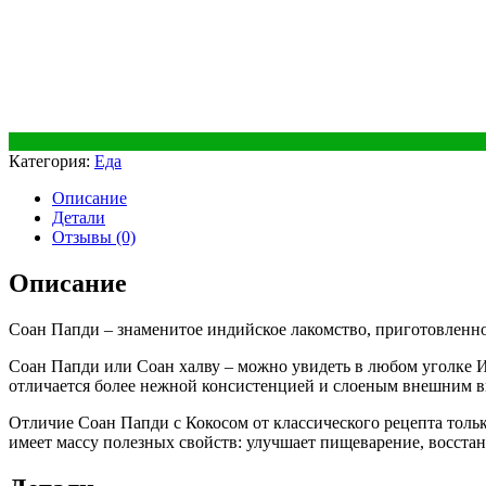
Категория:
Еда
Описание
Детали
Отзывы (0)
Описание
Соан Папди – знаменитое индийское лакомство, приготовлен
Соан Папди или Соан халву – можно увидеть в любом уголке Ин
отличается более нежной консистенцией и слоеным внешним ви
Отличие Соан Папди с Кокосом от классического рецепта толь
имеет массу полезных свойств: улучшает пищеварение, восста