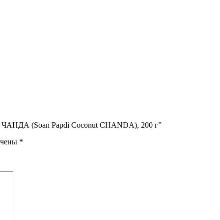
ос ЧАНДА (Soan Papdi Coconut CHANDA), 200 г”
ечены
*