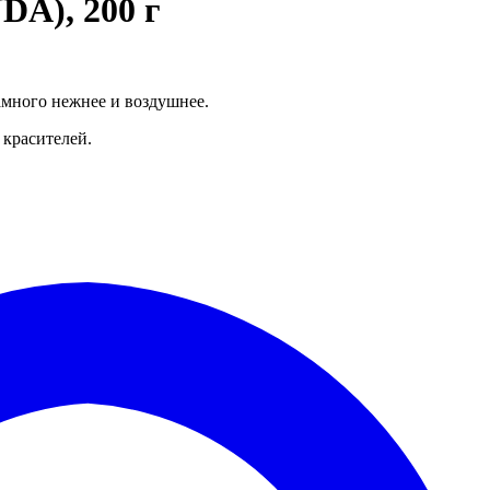
A), 200 г
много нежнее и воздушнее.
 красителей.
Д
в
"