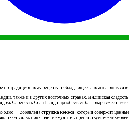
ное по традиционному рецепту и обладающее запоминающимся в
дии, также и в других восточных странах. Индийская сладость 
дом. Слоёность Соан Папди приобретает благодаря смеси нутово
ко одно — добавлена
стружка кокоса
, который содержит ценные
навливает силы, повышает иммунитет, препятствует возникновен