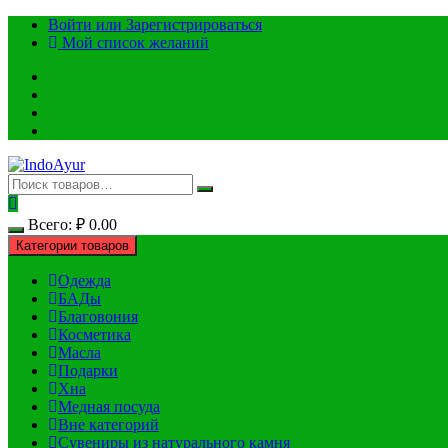
Перейти
Войти или Зарегистрироваться
к
Мой список желаний
содержимому
Всего:
₽
0.00
Категории товаров
Одежда
БАДы
Благовония
Косметика
Масла
Подарки
Хна
Медная посуда
Вне категорий
Сувениры из натурального камня