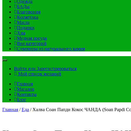
Одежда
БАДы
Благовония
Косметика
Масла
Подарки
Хна
Медная посуда
Вне категорий
Сувениры из натурального камня
Войти или Зарегистрироваться
Мой список желаний
Главная
Магазин
Контакты
Блог
Главная
/
Еда
/ Халва Соан Папди Кокос ЧАНДА (Soan Papdi C