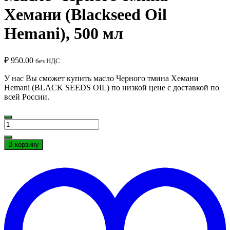
Хемани (Blackseed Oil
Hemani), 500 мл
₽
950.00
без НДС
У нас Вы сможет купить масло Черного тмина Хемани
Hemani (BLACK SEEDS OIL) по низкой цене с доставкой по
всей России.
Количество
Масло
Черного
В корзину
тмина
Д
Хемани
в
(Blackseed
"
Oil
Hemani),
500
мл