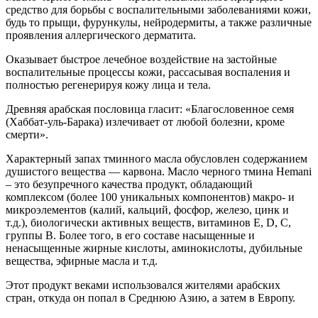
средство для борьбы с воспалительными заболеваниями кожи,
будь то прыщи, фурункулы, нейродермиты, а также различные
проявления аллергического дерматита.
Оказывает быстрое лечебное воздействие на застойные
воспалительные процессы кожи, рассасывая воспаления и
полностью регенерируя кожу лица и тела.
Древняя арабская пословица гласит: «Благословенное семя
(Хаббат-уль-Барака) излечивает от любой болезни, кроме
смерти».
Характерный запах тминного масла обусловлен содержанием
душистого вещества — карвона. Масло черного тмина Hemani
– это безупречного качества продукт, обладающий
комплексом (более 100 уникальных компонентов) макро- и
микроэлементов (калий, кальций, фосфор, железо, цинк и
т.д.), биологически активных веществ, витаминов Е, D, С,
группы В. Более того, в его составе насыщенные и
ненасыщенные жирные кислоты, аминокислоты, дубильные
вещества, эфирные масла и т.д.
Этот продукт веками использовался жителями арабских
стран, откуда он попал в Среднюю Азию, а затем в Европу.