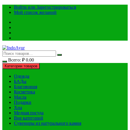
Перейти
Войти или Зарегистрироваться
к
Мой список желаний
содержимому
Всего:
₽
0.00
Категории товаров
Одежда
БАДы
Благовония
Косметика
Масла
Подарки
Хна
Медная посуда
Вне категорий
Сувениры из натурального камня