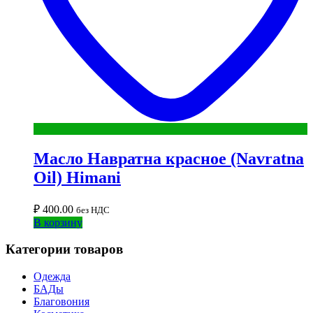
Масло Навратна красное (Navratna
Oil) Himani
₽
400.00
без НДС
В корзину
Категории товаров
Одежда
БАДы
Благовония