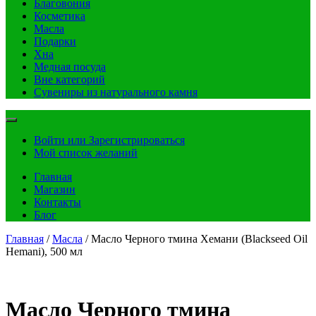
Благовония
Косметика
Масла
Подарки
Хна
Медная посуда
Вне категорий
Сувениры из натурального камня
Войти или Зарегистрироваться
Мой список желаний
Главная
Магазин
Контакты
Блог
Главная
/
Масла
/ Масло Черного тмина Хемани (Blackseed Oil
Hemani), 500 мл
Масло Черного тмина