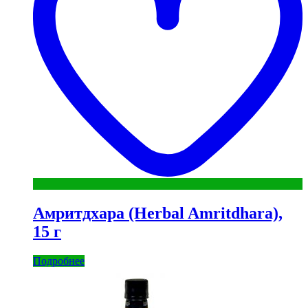
Амритдхара (Herbal Amritdhara),
15 г
Подробнее