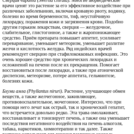
Сверция чирата (Swertia chirata)
. Многие аюрведические
врачи ценят это растение за его эффективное воздействие при
различных заболеваниях, включая кровавую рвоту, водянку,
болезни во время беременности, тиф, неустойчивую
лихорадку, поражения кожи и загрязнения крови. Подобно
другим горьким лекарствам, сверция — желудочное,
слабительное, глистогонное, а также и жаропонижающее
средство. Приём препарата повышает аппетит, усиливает
переваривание, уменьшает метеоризм, уменьшает разлитие
желчи и кислотность желудка. Ряд индийских врачей
рекомендует сверцию при стафилококковых инфекциях. Это
очень хорошее средство при хронических лихорадках и
осложнений на печени после их прекращения. Помогает
восстановиться после лихорадки, а также при атонической
диспепсии, метеоризме, потере аппетита, гельминтозе,
болезнях кожи.
Бхуми амла (Phyllantus niruri)
. Растение, улучшающее обмен
веществ, а также желчегонное, заживляющее,
противовоспалительное, мочегонное. Интересно, что при
помощи него лечат как острый, так и хронический гепатит,
что встречается довольно редко. Эта трава омолаживает,
восстанавливает и тонизирует печень, а также она уменьшает
последствия негативного воздействия на печень алкоголя,
табака, наркотиков, химиотерапии и так далее. Также