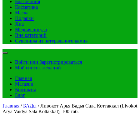
Благовония
Косметика
Масла
Подарки
Хна
Медная посуда
Вне категорий
Сувениры из натурального камня
Войти или Зарегистрироваться
Мой список желаний
Главная
Магазин
Контакты
Блог
Главная
/
БАДы
/ Ливокот Арья Вадья Сала Коттаккал (Livokot
Arya Vaidya Sala Kottakkal), 100 таб.