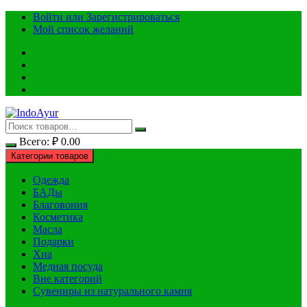
Перейти
Войти или Зарегистрироваться
к
Мой список желаний
содержимому
Всего:
₽
0.00
Категории товаров
Одежда
БАДы
Благовония
Косметика
Масла
Подарки
Хна
Медная посуда
Вне категорий
Сувениры из натурального камня