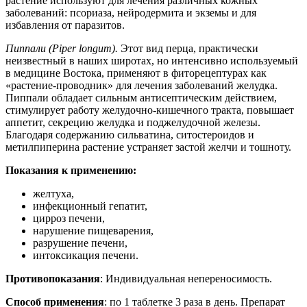
растение используют для лечения различных кожных
заболеваний: псориаза, нейродермита и экземы и для
избавления от паразитов.
Пиппали (Piper longum).
Этот вид перца, практически
неизвестный в наших широтах, но интенсивно используемый
в медицине Востока, применяют в фиторецептурах как
«растение-проводник» для лечения заболеваний желудка.
Пиппали обладает сильным антисептическим действием,
стимулирует работу желудочно-кишечного тракта, повышает
аппетит, секрецию желудка и поджелудочной железы.
Благодаря содержанию сильватина, ситостероидов и
метилпиперина растение устраняет застой желчи и тошноту.
Показания к применению:
желтуха,
инфекционный гепатит,
цирроз печени,
нарушение пищеварения,
разрушение печени,
интоксикация печени.
Противопоказания
: Индивидуальная непереносимость.
Способ применения
: по 1 таблетке 3 раза в день. Препарат