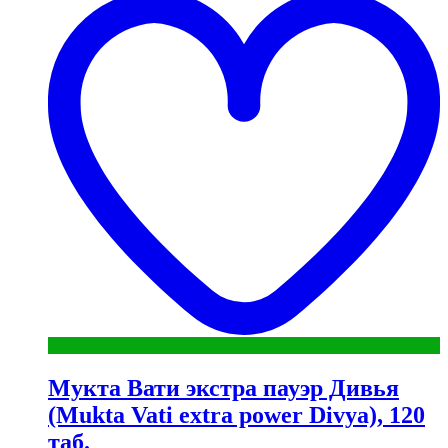
"
Мукта Вати экстра пауэр Дивья
(Mukta Vati extra power Divya), 120
таб.