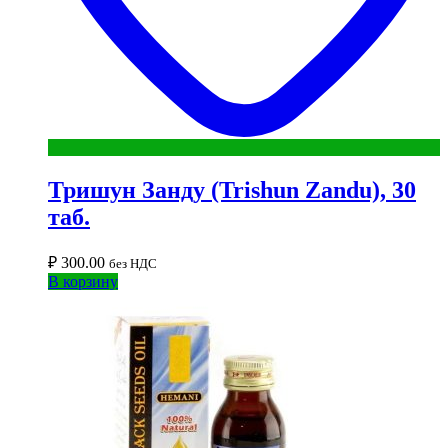
Тришун Занду (Trishun Zandu), 30
таб.
₽
300.00
без НДС
В корзину