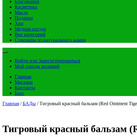
Благовония
Косметика
Масла
Подарки
Хна
Медная посуда
Вне категорий
Сувениры из натурального камня
Войти или Зарегистрироваться
Мой список желаний
Главная
Магазин
Контакты
Блог
Главная
/
БАДы
/ Тигровый красный бальзам (Red Ointment Tiger
Тигровый красный бальзам (Re