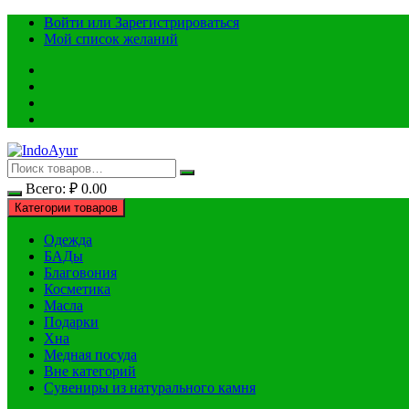
Перейти
Войти или Зарегистрироваться
к
Мой список желаний
содержимому
Всего:
₽
0.00
Категории товаров
Одежда
БАДы
Благовония
Косметика
Масла
Подарки
Хна
Медная посуда
Вне категорий
Сувениры из натурального камня