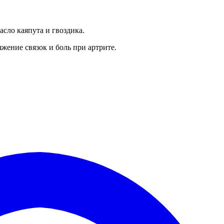
сло каяпута и гвоздика.
яжение связок и боль при артрите.
Д
в
"