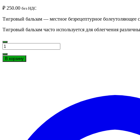
₽
250.00
без НДС
Тигровый бальзам — местное безрецептурное болеутоляющее сре
Тигровый бальзам часто используется для облегчения различных
Количество
Тигровый
красный
В корзину
бальзам
(Red
Ointment
Tiger
Balm),
10
г