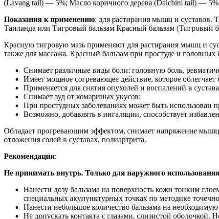
(Lavang tail) — 5%; Масло коричного дерева (Dalchini tail) — 5%
Показания к применению
: для растирания мышц и суставов.
Таиланда или Тигровый бальзам Красный бальзам (Тигровый б
Красную тигровую мазь применяют для растирания мышц и суст
также для массажа. Красный бальзам при простуде и головных 
Снимает различные виды боли: головную боль, ревматиче
Имеет мощное согревающее действие, которое облегчает 
Применяется для снятия опухолей и воспалений в сустава
Снимает зуд от комариных укусов;
При простудных заболеваниях может быть использован пр
Возможно, добавлять в ингаляции, способствует избавлен
Обладает прогревающим эффектом, снимает напряжение мышц и
отложения солей в суставах, полиартрита.
Рекомендации
:
Не принимать внутрь. Только для наружного использования
Нанести дозу бальзама на поверхность кожи тонким слоем
специальных акупунктурных точках по методике точечно
Нанести небольшое количество бальзама на необходимую 
Не допускать контакта с глазами, слизистой оболочкой. 