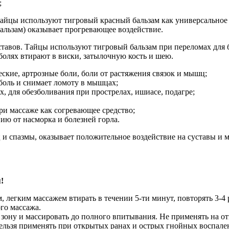
;
 Тайцы используют тигровый красный бальзам как универсальное
альзам) оказывает прогревающее воздействие.
авов. Тайцы используют тигровый бальзам при переломах для бо
болях втирают в виски, затылочную кость и шею.
ские, артрозные боли, боли от растяжения связок и мышц;
боль и снимает ломоту в мышцах;
х, для обезболивания при прострелах, ишиасе, подагре;
и массаже как согревающее средство;
ию от насморка и болезней горла.
 спазмы, оказывает положительное воздействие на суставы и 
!
, легким массажем втирать в течении 5-ти минут, повторять 3-4
го массажа.
зону и массировать до полного впитывания. Не применять на о
Нельзя применять при открытых ранах и острых гнойных воспален