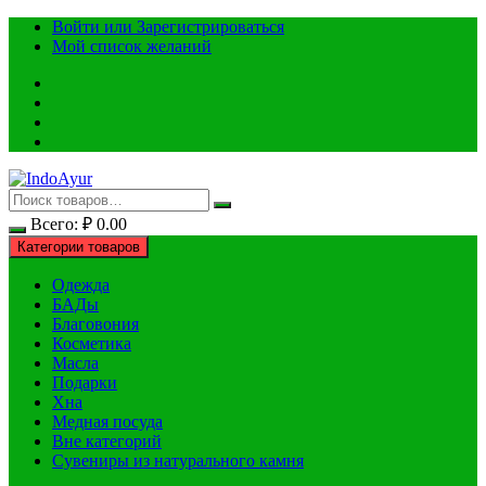
Перейти
Войти или Зарегистрироваться
к
Мой список желаний
содержимому
Всего:
₽
0.00
Категории товаров
Одежда
БАДы
Благовония
Косметика
Масла
Подарки
Хна
Медная посуда
Вне категорий
Сувениры из натурального камня