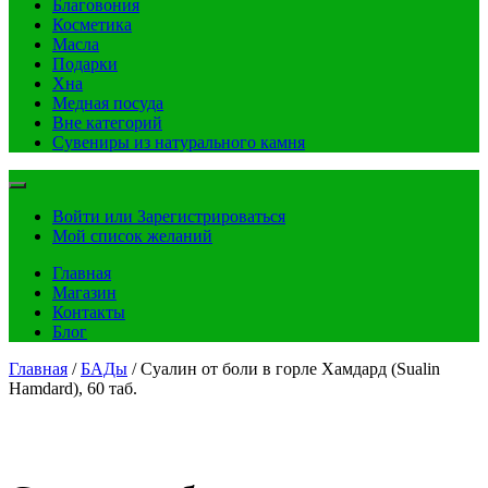
Благовония
Косметика
Масла
Подарки
Хна
Медная посуда
Вне категорий
Сувениры из натурального камня
Войти или Зарегистрироваться
Мой список желаний
Главная
Магазин
Контакты
Блог
Главная
/
БАДы
/ Суалин от боли в горле Хамдард (Sualin
Hamdard), 60 таб.