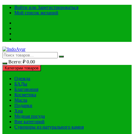
Перейти
Войти или Зарегистрироваться
к
Мой список желаний
содержимому
Всего:
₽
0.00
Категории товаров
Одежда
БАДы
Благовония
Косметика
Масла
Подарки
Хна
Медная посуда
Вне категорий
Сувениры из натурального камня