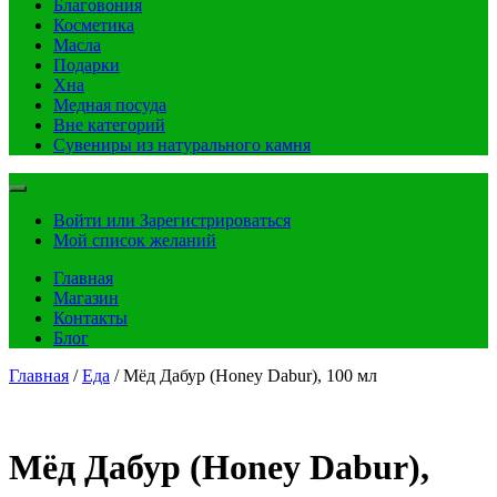
Благовония
Косметика
Масла
Подарки
Хна
Медная посуда
Вне категорий
Сувениры из натурального камня
Войти или Зарегистрироваться
Мой список желаний
Главная
Магазин
Контакты
Блог
Главная
/
Еда
/ Мёд Дабур (Honey Dabur), 100 мл
Мёд Дабур (Honey Dabur),