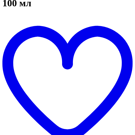
100 мл
Д
в
"