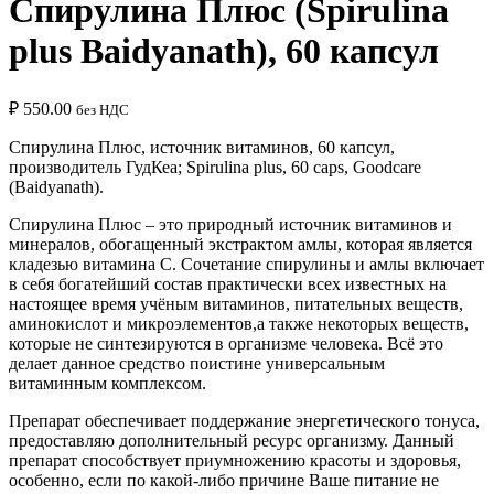
Спирулина Плюс (Spirulina
plus Baidyanath), 60 капсул
₽
550.00
без НДС
Спирулина Плюс, источник витаминов, 60 капсул,
производитель ГудКеа; Spirulina plus, 60 caps, Goodcare
(Baidyanath).
Спирулина Плюс – это природный источник витаминов и
минералов, обогащенный экстрактом амлы, которая является
кладезью витамина С. Сочетание спирулины и амлы включает
в себя богатейший состав практически всех известных на
настоящее время учёным витаминов, питательных веществ,
аминокислот и микроэлементов,а также некоторых веществ,
которые не синтезируются в организме человека. Всё это
делает данное средство поистине универсальным
витаминным комплексом.
Препарат обеспечивает поддержание энергетического тонуса,
предоставляю дополнительный ресурс организму. Данный
препарат способствует приумножению красоты и здоровья,
особенно, если по какой-либо причине Ваше питание не