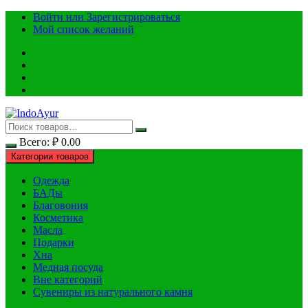
Перейти
Войти или Зарегистрироваться
к
Мой список желаний
содержимому
Всего:
₽
0.00
Категории товаров
Одежда
БАДы
Благовония
Косметика
Масла
Подарки
Хна
Медная посуда
Вне категорий
Сувениры из натурального камня