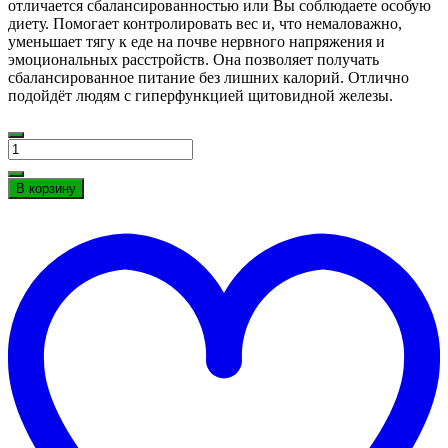
отличается сбалансированностью или Вы соблюдаете особую
диету. Помогает контролировать вес и, что немаловажно,
уменьшает тягу к еде на почве нервного напряжения и
эмоциональных расстройств. Она позволяет получать
сбалансированное питание без лишних калорий. Отлично
подойдёт людям с гиперфункцией щитовидной железы.
Количество
Спирулина
Плюс
В корзину
(Spirulina
Д
plus
в
Baidyanath),
"
60
капсул