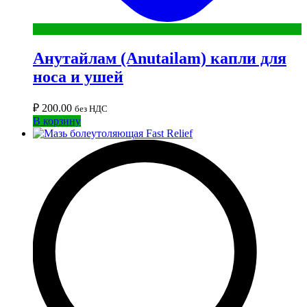
Анутайлам (Anutailam) капли для
носа и ушей
₽
200.00
без НДС
В корзину