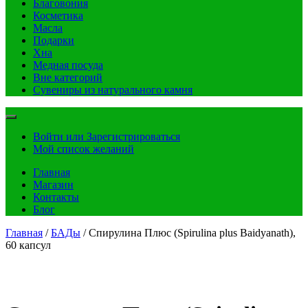
Благовония
Косметика
Масла
Подарки
Хна
Медная посуда
Вне категорий
Сувениры из натурального камня
Войти или Зарегистрироваться
Мой список желаний
Главная
Магазин
Контакты
Блог
Главная
/
БАДы
/ Спирулина Плюс (Spirulina plus Baidyanath),
60 капсул