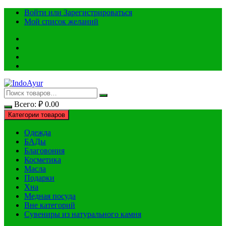
Перейти
Войти или Зарегистрироваться
к
Мой список желаний
содержимому
Всего:
₽
0.00
Категории товаров
Одежда
БАДы
Благовония
Косметика
Масла
Подарки
Хна
Медная посуда
Вне категорий
Сувениры из натурального камня