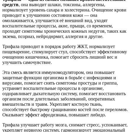
средств
, она выводит шлаки, токсины, аллергены,
нормализует уровень сахара и холестерина. Очищение крови
приводит к улучшению состояния кожи — она
омолаживается, улучшается её внешний вид, уходят
воспалительные процессы, акне, прыщи, со временем,
проходят симптомы хронических кожных недугов, таких как
экзема, псориаз, нейроднрмит, аллергия и другие.
Трифала приводит в порядок работу ЖКТ, нормализует
пищеварение, стимулирует стул, способствует эффективному
очищению кишечника, помогает сбросить лишний вес и
улучшить самочувствие.
Эта смесь является иммуномодулятором, она повышает
защитные функции организма в борьбе с инфекциями и
вирусами, помогает снять симптомы простуды и гриппа,
устраняет воспалительные процессы в организме,
оздоравливает дыхательную систему, помогает восстановить
организм после длительных заболеваний, оперативных
вмешательств и травм. Укрепляет костную ткань,
способствует быстрому сращиванию костей после переломов.
Оказывает эффект афродизиака, повышает либидо.
Трифала улучшает работу мозга, снимает стресс, успокаивает,
укрепляет нервную систему, гармонизирует эмоциональный