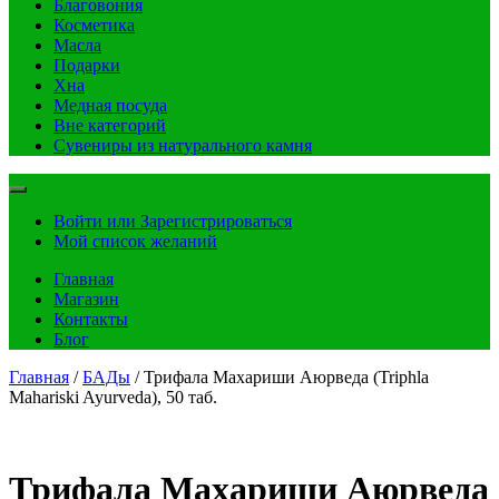
Благовония
Косметика
Масла
Подарки
Хна
Медная посуда
Вне категорий
Сувениры из натурального камня
Войти или Зарегистрироваться
Мой список желаний
Главная
Магазин
Контакты
Блог
Главная
/
БАДы
/ Трифала Махариши Аюрведа (Triphla
Mahariski Ayurveda), 50 таб.
Трифала Махариши Аюрведа