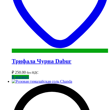
Трифала Чурна Dabur
₽
250.00
без НДС
В корзину