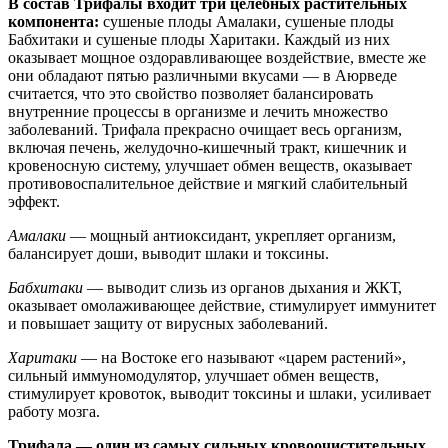
В состав Трифалы входит три целебных растительных
компонента:
сушеные плоды Амалаки, сушеные плоды
Бабхитаки и сушеные плоды Харитаки. Каждый из них
оказывает мощное оздоравливающее воздействие, вместе же
они обладают пятью различными вкусами — в Аюрведе
считается, что это свойство позволяет балансировать
внутренние процессы в организме и лечить множество
заболеваний. Трифала прекрасно очищает весь организм,
включая печень, желудочно-кишечный тракт, кишечник и
кровеносную систему, улучшает обмен веществ, оказывает
противовоспалительное действие и мягкий слабительный
эффект.
Амалаки
— мощный антиоксидант, укрепляет организм,
балансирует доши, выводит шлаки и токсины.
Бабхитаки
— выводит слизь из органов дыхания и ЖКТ,
оказывает омолаживающее действие, стимулирует иммунитет
и повышает защиту от вирусных заболеваний.
Харитаки
— на Востоке его называют «царем растений»,
сильный иммуномодулятор, улучшает обмен веществ,
стимулирует кровоток, выводит токсины и шлаки, усиливает
работу мозга.
Трифала — один из самых сильных кровоочистительных