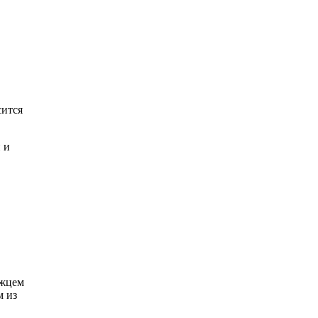
сится
 и
ржцем
м из