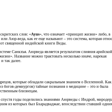
нскритских слов: «
Ayus
», что означает «принцип жизни» либо, в
или Аюр-веда, как ее еще называют – это система, которая отно
о от священной индийской книги Веды.
стеме Санкхъя. Аюрведа является результатом слияния арийской
 жизни». Название можно трактовать несколько иначе, нарекая
и так далее.
дрецов, которые обладали сакральным знанием о Вселенной. Как
 из богов-демиургов) тайные познания о медицине – это и была
ественным близнецам.
а спустя годы поделились знаниями Аюрведы с Индрой, мироде
дним из которых был Бхарадваджае, впоследствии ставший одни