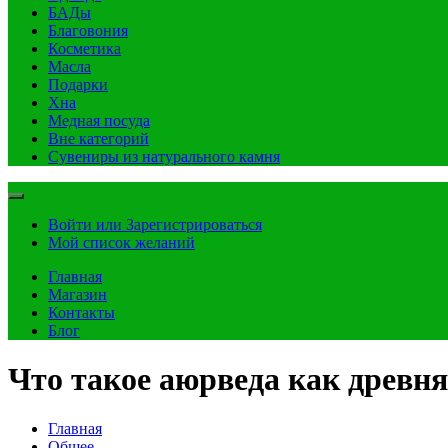
БАДы
Благовония
Косметика
Масла
Подарки
Хна
Медная посуда
Вне категорий
Сувениры из натурального камня
Войти или Зарегистрироваться
Мой список желаний
Главная
Магазин
Контакты
Блог
Что такое аюрведа как древня
Главная
Общее