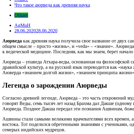
Что такое аюрведа как древняя наука
Общее
AgMuH
28.06.2020
28.06.2020
Аюрведа
как древняя наука получила свое название от двух са
общем смысле – просто «жизнь», и «veda» – «знание». Аюрведа 
к ведической медицине. Последняя, как мы знаем, берет начал
Аюрведа – упаведа Атхара-веды, основанная на философской си
дравийской культур, а на русский язык переводится как «наука
Аюверда «знанием долгой жизни», «знанием принципа жизни» 
Легенда о зарождении Аюрведы
Согласно древней легенде, Аюрведа – это часть откровений му
говорят Веды, семь тысяч лет назад Брахма дал Дакше (одному
Аюрведа. Позднее Дакша передал эти познания Ашвинам, бож
Ашвины стали самыми великими врачевателями всех времен, 
востока. Тот поделился обретенными знаниями с учениками, о
семерых индийских мудрецов.