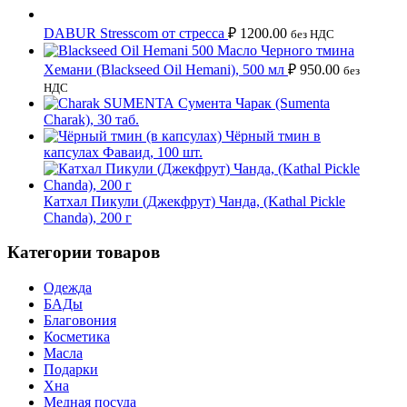
DABUR Stresscom от стресса
₽
1200.00
без НДС
Масло Черного тмина
Хемани (Blackseed Oil Hemani), 500 мл
₽
950.00
без
НДС
Сумента Чарак (Sumenta
Charak), 30 таб.
Чёрный тмин в
капсулах Фаваид, 100 шт.
Катхал Пикули (Джекфрут) Чанда, (Kathal Pickle
Chanda), 200 г
Категории товаров
Одежда
БАДы
Благовония
Косметика
Масла
Подарки
Хна
Медная посуда