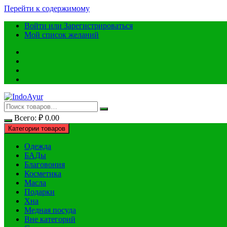
Перейти к содержимому
Войти или Зарегистрироваться
Мой список желаний
Всего:
₽
0.00
Категории товаров
Одежда
БАДы
Благовония
Косметика
Масла
Подарки
Хна
Медная посуда
Вне категорий